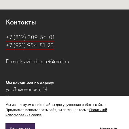
Контакты
+7 (812) 309-56-01
+7 (921) 954-81-23
Е-mail: vizit-dance@mail.ru
Мы находимся по адресу:
ул. Ломоносова, 14
10 минут пешком от ст. метро:
"Гостиный двор", "Владимирская", "Достоевская"
Мы используем cookie-файлы для улучшения работы сайта.
Продолжая использовать сайт, вы соглашаетесь с
Политикой
использования cookie
.
Принять все
Настроить