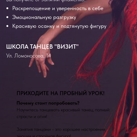
Раскрепощение и уверенность в себе
Эмоциональную разгрузку
Красивую осанку и подтянутую фигуру
ШКОЛА ТАНЦЕВ "ВИЗИТ"
Ул. Ломоносова, 14
ПРИХОДИТЕ НА ПРОБНЫЙ УРОК!
Почему стоит попробовать?
Научитесь танцевать красивый танец, полный
страсти и огня!
Занятия танцами - это хорошее настроение,
эмоции и стройная фигура!